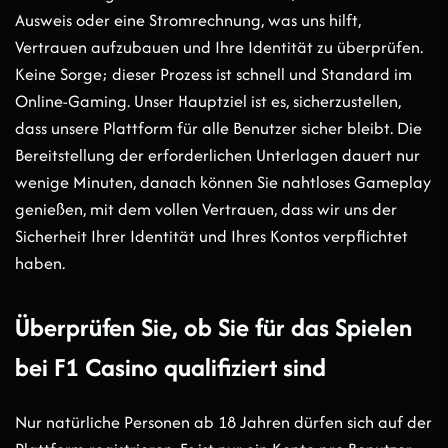
Ausweis oder eine Stromrechnung, was uns hilft,
Vertrauen aufzubauen und Ihre Identität zu überprüfen.
Keine Sorge; dieser Prozess ist schnell und Standard im
Online-Gaming. Unser Hauptziel ist es, sicherzustellen,
dass unsere Plattform für alle Benutzer sicher bleibt. Die
Bereitstellung der erforderlichen Unterlagen dauert nur
wenige Minuten, danach können Sie nahtloses Gameplay
genießen, mit dem vollen Vertrauen, dass wir uns der
Sicherheit Ihrer Identität und Ihres Kontos verpflichtet
haben.
Überprüfen Sie, ob Sie für das Spielen
bei F1 Casino qualifiziert sind
Nur natürliche Personen ab 18 Jahren dürfen sich auf der