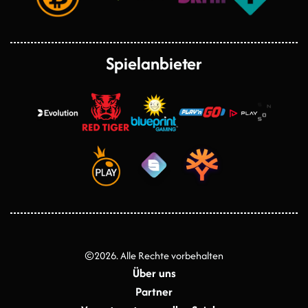
Spielanbieter
©
2026
. Alle Rechte vorbehalten
Über uns
Partner